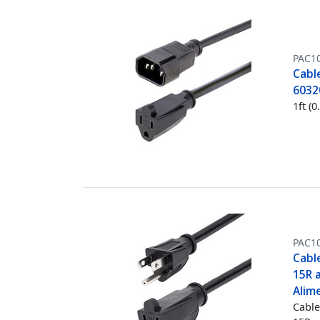
PAC1
Cable
6032
1ft (
PAC1
Cabl
15R 
Alim
Cable