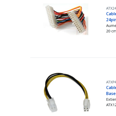
ATX2
Cabl
24pi
Aumen
20 c
ATXP
Cabl
Base
Extie
ATX12