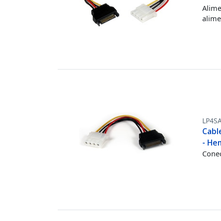
Alime
alime
LP4S
Cabl
- He
Conec