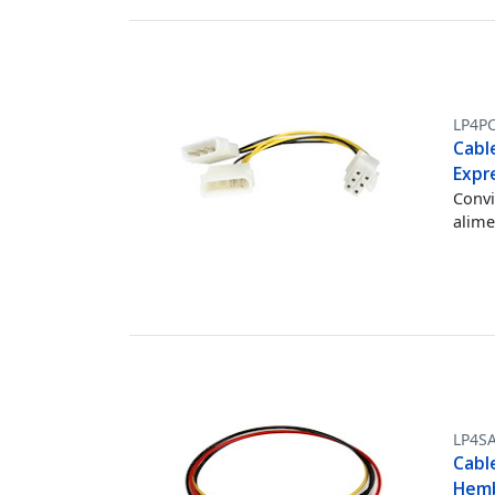
LP4P
Cabl
Expre
Convi
alime
LP4S
Cabl
Hemb