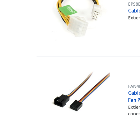
EPS8
Cable
Extie
FAN4
Cabl
Fan 
Extie
conec