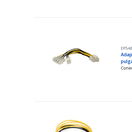
EPS4
Adapt
pulg
Conec