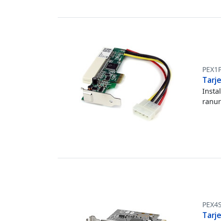
PEX1
Tarje
Insta
ranur
PEX4
Tarj