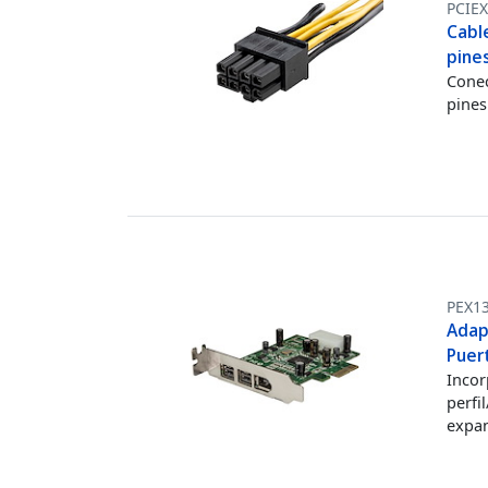
PCIE
Cabl
pine
Conec
pines
PEX1
Adapt
Puer
Incor
perfi
expan