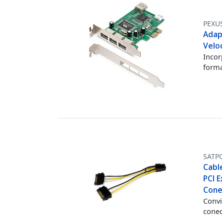
PEXU
Adapt
Veloc
Incor
forma
SATP
Cabl
PCI E
Cone
Convi
conec