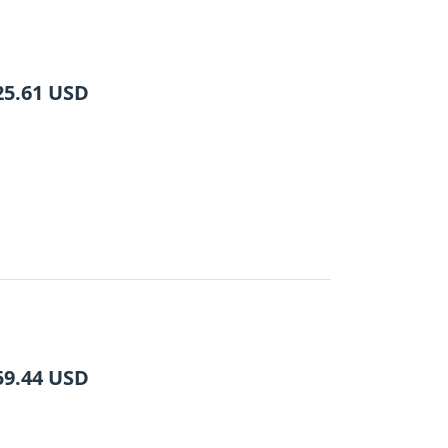
25.61
USD
59.44
USD