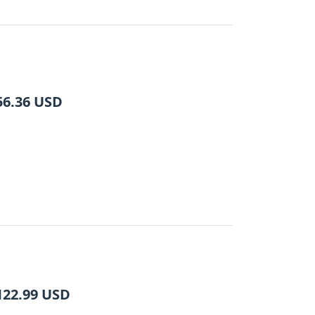
56.36
USD
122.99
USD