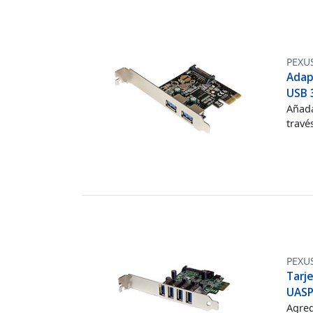
PEXU
Adap
USB 
Añada
travé
PEXU
Tarj
UASP
Agreg