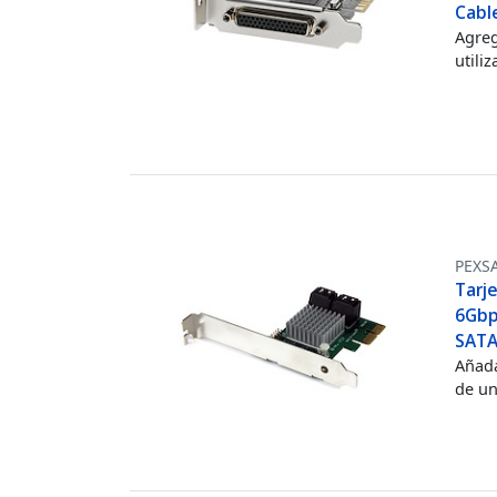
Cabl
Agreg
utili
PEXS
Tarje
6Gbp
SATA
Añada
de un