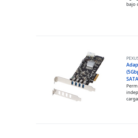
bajo 
PEXU
Adapt
(5Gb
SAT
Permi
indep
carga