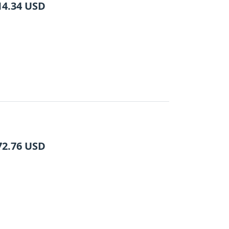
14.34
USD
72.76
USD