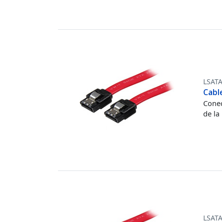
LSAT
Cabl
Conec
de la
LSAT