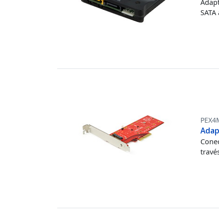
Adapt
SATA 
PEX4
Adap
Conec
travé