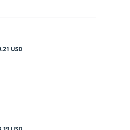
9.21
USD
8.19
USD