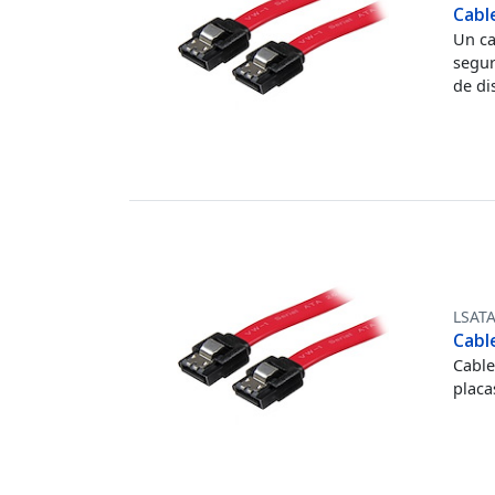
Cabl
Un ca
segur
de di
LSAT
Cabl
Cable
placa