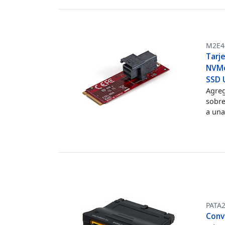
M2E4
Tarj
NVMe 
SSD 
Agreg
sobre
a una
PATA
Conv