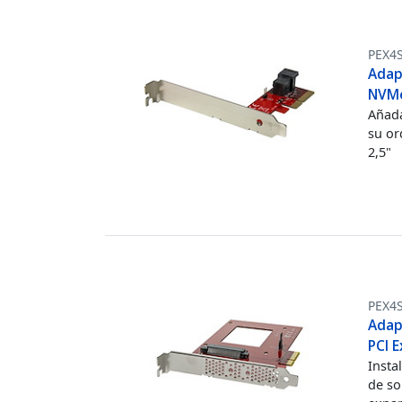
PEX4
Adap
NVMe
Añada
su or
2,5"
PEX4
Adap
PCI E
Insta
de so