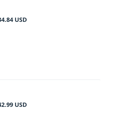
34.84
USD
42.99
USD