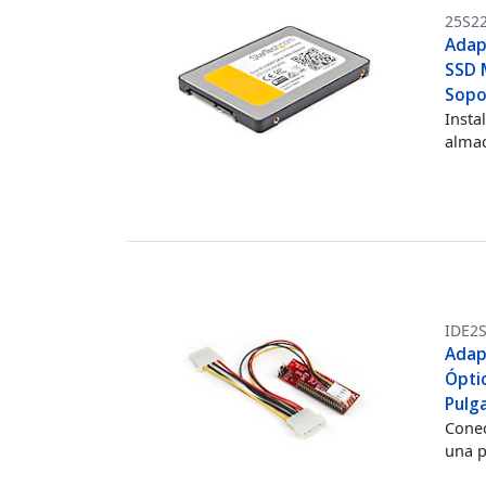
25S2
Adap
SSD 
Sopo
Insta
almac
IDE2
Adap
Ópti
Pulg
Conec
una p