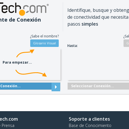
Identifique, busque y obteng
de conectividad que necesita
nte de Conexión
pasos
simples
t
¿Sabe el nombre?
¿Sa
Hasta:
Para empezar...
 Conexión...
Seleccionar Conexión...
ech.com
Soporte a clientes
e Prensa
Base de Conocimiento