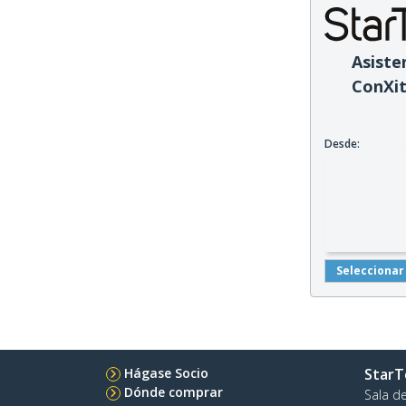
Asiste
ConXi
Desde:
Seleccionar
Hágase Socio
StarT
Dónde comprar
Sala d