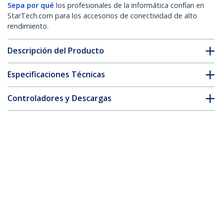
Sepa por qué
los profesionales de la informática confían en
StarTech.com para los accesorios de conectividad de alto
rendimiento.
Descripción del Producto
Especificaciones Técnicas
Controladores y Descargas
FAQ y cumplimiento
Accesorios
* La apariencia y las especificaciones del producto están sujetas
a cambios sin previo aviso.
También podría interesarle