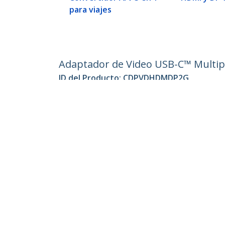
para viajes
Adaptador de Video USB-C™ Multipue
ID del Producto:
CDPVDHDMDP2G
Hágase Socio
StarT
Dónde comprar
Sala d
Contác
Acerca
Emple
Calida
Blog
StarTech.com Ltd.
4490 South Hamilton Rd
Teléfo
Groveport, Ohio 43125 U.S.A.
Línea G