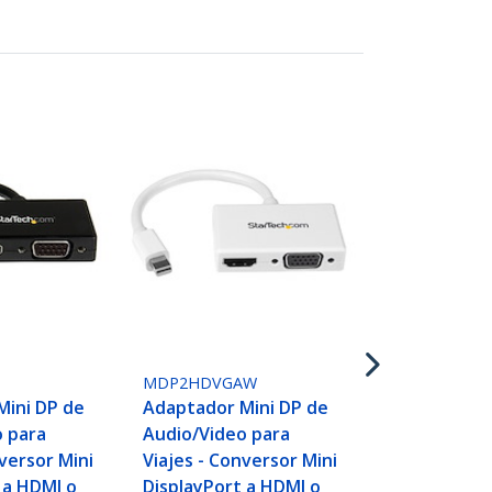
DP2VGDVHD
Adaptador 
DisplayPort
o HDMI - Co
A/V 3 en 1 p
MDP2HDVGAW
Mini DP de
Adaptador Mini DP de
o para
Audio/Video para
nversor Mini
Viajes - Conversor Mini
 a HDMI o
DisplayPort a HDMI o