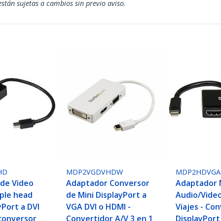
están sujetas a cambios sin previo aviso.
HD
MDP2VGDVHDW
MDP2HDVGA
de Video
Adaptador Conversor
Adaptador 
iple head
de Mini DisplayPort a
Audio/Vide
yPort a DVI
VGA DVI o HDMI -
Viajes - Co
conversor
Convertidor A/V 3 en 1
DisplayPort