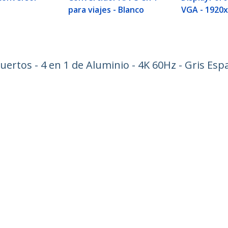
para viajes - Blanco
VGA - 1920
rtos - 4 en 1 de Aluminio - 4K 60Hz - Gris Espa
ech.com
Soporte a clientes
e Prensa
Base de Conocimiento
tenos
Controladores y Descargas
 de nosotros
Support FAQs
os
Soporte
d y Conformidad Regulatoria
Política de Garantía
no:
+57 1 291 1476
ratuita:
1 800 011 0832