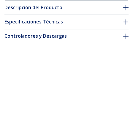
Descripción del Producto
Especificaciones Técnicas
Controladores y Descargas
FAQ y cumplimiento
* La apariencia y las especificaciones del producto están sujetas
a cambios sin previo aviso.
Cable Conversor Mini DisplayPort a
HDMI de 1m - Color Negro - Ultra HD 4K
ID del Producto:
MDP2HDMM1MB
Hágase Socio
Dónde comprar
StarTech.com