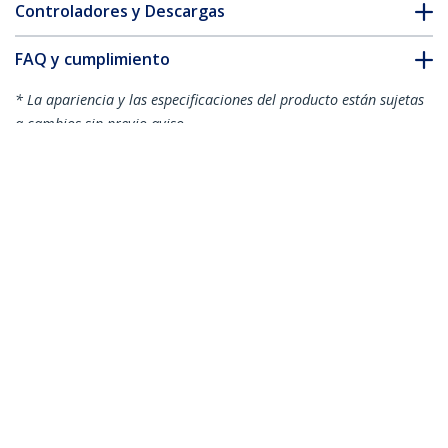
Controladores y Descargas
FAQ y cumplimiento
* La apariencia y las especificaciones del producto están sujetas
a cambios sin previo aviso.
Juego Extensor HDMI por CAT6 -
Alargador Balun 4K 60Hz
ID del Producto:
ST121HD20V
Hágase Socio
Dónde comprar
StarTech.com
Sala de Prensa
Contáctenos
Acerca de nosotros
Empleos
Calidad y Conformidad Regulatoria