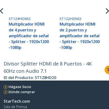
ST124HDMI2
ST122HDMI2
Multiplicador HDMI
Multiplicador HDMI
de 4 puertos y
de 2 puertos y
amplificador de señal
amplificador de señal
- Splitter - 1920x1200
- Splitter - 1920x1200
-1080p
-1080p
Divisor Splitter HDMI de 8 Puertos - 4K
60Hz con Audio 7.1
ID del Producto:
ST128HD20
Hágase Socio
Dónde comprar
StarTech.com
Sala de Prensa