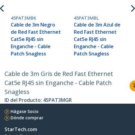
45PAT3MBK
45PAT3MBL
Cable de 3m Negro
Cable de 3m Azul de
de Red Fast Ethernet
Red Fast Ethernet
Cat5e RJ45 sin
Cat5e RJ45 sin
Enganche - Cable
Enganche - Cable
Patch Snagless
Patch Snagless
Cable de 3m Gris de Red Fast Ethernet
Cat5e RJ45 sin Enganche - Cable Patch
Snagless
ID del Producto:
45PAT3MGR
Hágase Socio
Dónde comprar
StarTech.com