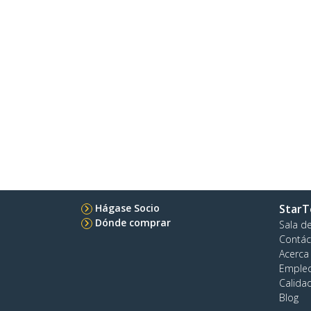
Hágase Socio
StarT
Dónde comprar
Sala d
Contác
Acerca
Emple
Calida
Blog