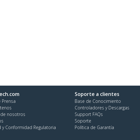
ech.com
Soporte a clientes
e Prensa
Base de Conocimiento
tenos
Controladores y Descargas
 de nosotros
Support FAQs
os
Soporte
d y Conformidad Regulatoria
Política de Garantía