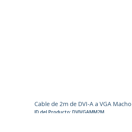
Cable de 2m de DVI-A a VGA Macho 
ID del Producto:
DVIVGAMM2M
Hágase Socio
StarT
Dónde comprar
Sala d