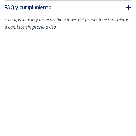
FAQ y cumplimiento
* La apariencia y las especificaciones del producto están sujetas
a cambios sin previo aviso.
También podría interesarle
N6PATC2MGR
Cable de 2m Gris de
N6PATC2MGN
Cable de 2m Verde de
Red Gigabit Cat6
Red Gigabit Cat6
Ethernet RJ45 sin
Ethernet RJ45 sin
Enganche - Snagless
Enganche - Snagless