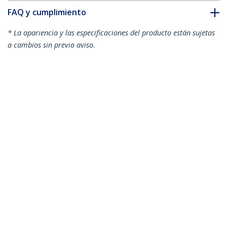
FAQ y cumplimiento
* La apariencia y las especificaciones del producto están sujetas
a cambios sin previo aviso.
También podría interesarle
N6PATC3MBK
N6PATC3MBL
Cable de Red
Cable de Red
Ethernet Snagless
Ethernet Snagless
Sin Enganches Cat 6
Sin Enganches Cat 6
Cat6 Gigabit 3m -
Cat6 Gigabit 3m -
Negro
Azul