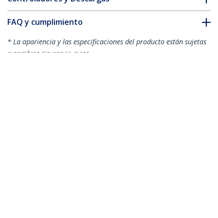
FAQ y cumplimiento
* La apariencia y las especificaciones del producto están sujetas
a cambios sin previo aviso.
También podría interesarle
N6PATC5MGR
Cable de 5m Gris de
N6PATC5MOR
Red Gigabit Cat6
Cable de Red
Ethernet RJ45 sin
Ethernet Cat6 Sin
Enganche - Snagless
Enganche de 5m
Naranja - Cable Patch
Snagless RJ45 UTP