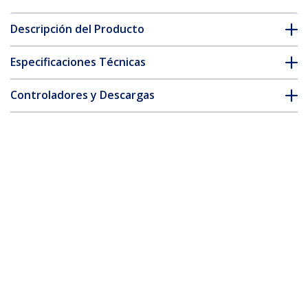
Descripción del Producto
Especificaciones Técnicas
Controladores y Descargas
FAQ y cumplimiento
* La apariencia y las especificaciones del producto están sujetas
a cambios sin previo aviso.
Cable Adaptador Conversor de 15cm de
Alimentación SATA a PCI Express de 6
Pines para Tarjeta Gráfica - Adaptador
para Conector de Tarjeta de Vídeo
ID del Producto:
SATPCIEXADAP