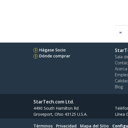
Hágase Socio
StarT
Dónde comprar
Sala d
Contác
Acerca
Emple
Calida
Blog
StarTech.com Ltd.
4490 South Hamilton Rd
Teléfo
Groveport, Ohio 43125 U.S.A.
Línea G
Términos
Privacidad
Mapa del Sitio
Configu