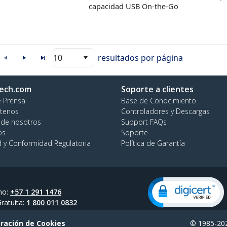
capacidad USB On-the-Go
10
resultados por página
ech.com
Soporte a clientes
e Prensa
Base de Conocimiento
tenos
Controladores y Descargas
 de nosotros
Support FAQs
os
Soporte
d y Conformidad Regulatoria
Política de Garantía
no:
+57 1 291 1476
ratuita:
1 800 011 0832
ración de Cookies
© 1985-202