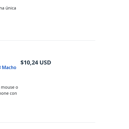
na única
$
10,24
USD
B Macho
e, mouse o
phone con