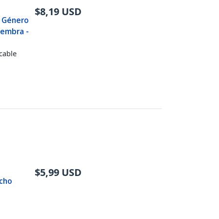
$
8,19
USD
 Género
Hembra -
cable
$
5,99
USD
cho