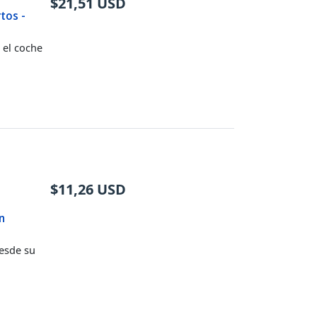
$
21,51
USD
tos -
 el coche
$
11,26
USD
n
desde su