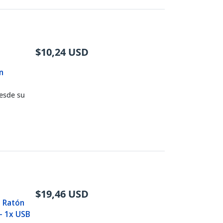
$
10,24
USD
n
desde su
$
19,46
USD
 Ratón
- 1x USB