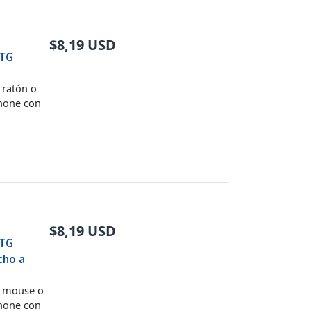
$
8,19
USD
OTG
 ratón o
phone con
$
8,19
USD
OTG
cho a
e, mouse o
phone con