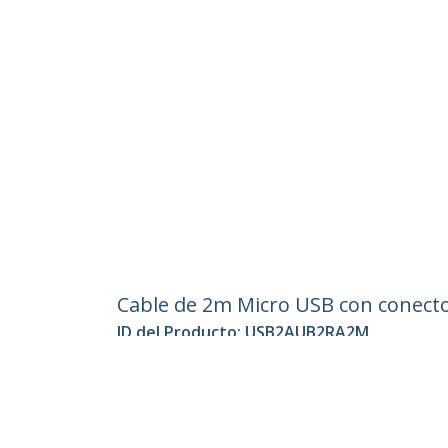
Cable de 2m Micro USB con conecto
ID del Producto:
USB2AUB2RA2M
Hágase Socio
StarT
Dónde comprar
Sala d
Contác
Acerca