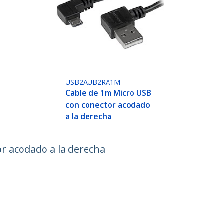
USB2AUB2RA1M
Cable de 1m Micro USB
con conector acodado
a la derecha
r acodado a la derecha
ech.com
Soporte a clientes
e Prensa
Base de Conocimiento
tenos
Controladores y Descargas
 de nosotros
Support FAQs