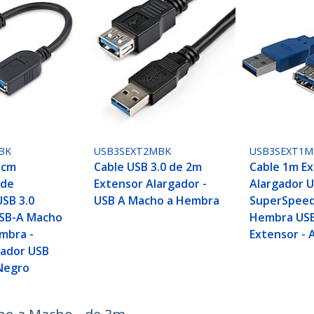
BK
USB3SEXT2MBK
USB3SEXT1M
5cm
Cable USB 3.0 de 2m
Cable 1m E
 de
Extensor Alargador -
Alargador U
USB 3.0
USB A Macho a Hembra
SuperSpeed
USB-A Macho
Hembra USB
mbra -
Extensor - 
gador USB
 Negro