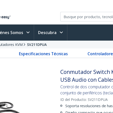
iénes Somos
Descubra
tadores KVM
SV211DPUA
Especificaciones Técnicas
Controladore
Conmutador Switch K
USB Audio con Cables
Control de dos computador c
conjunto de periféricos (tecl
ID del Producto:
SV211DPUA
Soporta resoluciones de ha
Diseño compacto que ocupa