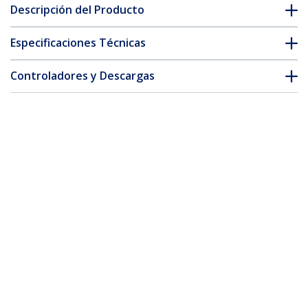
Descripción del Producto
Especificaciones Técnicas
Controladores y Descargas
FAQ y cumplimiento
* La apariencia y las especificaciones del producto están sujetas
a cambios sin previo aviso.
También podría interesarle