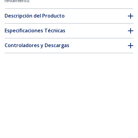
rendimiento.
Descripción del Producto
Especificaciones Técnicas
Controladores y Descargas
FAQ y cumplimiento
Accesorios
* La apariencia y las especificaciones del producto están sujetas
a cambios sin previo aviso.
También podría interesarle