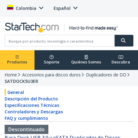
Colombia
Español
Productos
Soporte
Quiénes Somos
Descubra
Home
Accesorios para discos duros
Duplicadores de DD
SATDOCK5U3ER
General
Descripción del Producto
Especificaciones Técnicas
Controladores y Descargas
FAQ y cumplimiento
Descontinuado
Base Dock USB 3.0 y eSATA Duplicador de Discos