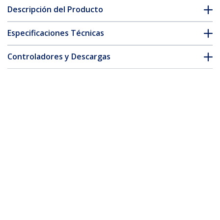
Descripción del Producto
Especificaciones Técnicas
Controladores y Descargas
FAQ y cumplimiento
* La apariencia y las especificaciones del producto están sujetas
a cambios sin previo aviso.
Base Dock USB 3.0 y eSATA Duplicador
de Discos Duros con 6 Bahías SATA -
Clonador y Borrador de Discos Duros
1:5
ID del Producto:
SATDOCK5U3ER
Hágase Socio