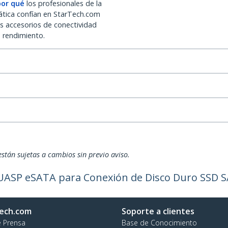
por qué
los profesionales de la
ática confían en StarTech.com
os accesorios de conectividad
o rendimiento.
están sujetas a cambios sin previo aviso.
UASP eSATA para Conexión de Disco Duro SSD SAT
ech.com
Soporte a clientes
e Prensa
Base de Conocimiento