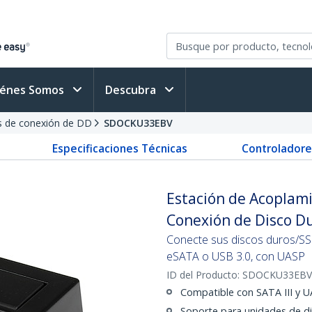
iénes Somos
Descubra
s de conexión de DD
SDOCKU33EBV
Especificaciones Técnicas
Controladore
Estación de Acoplam
Conexión de Disco Du
Conecte sus discos duros/SSD
eSATA o USB 3.0, con UASP
ID del Producto:
SDOCKU33EBV
Compatible con SATA III y 
Soporte para unidades de d