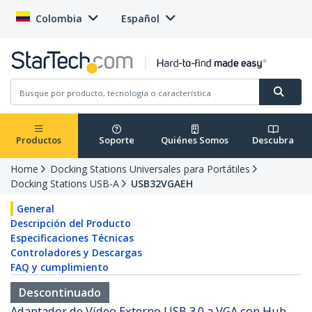
Colombia
Español
Productos
Soporte
Quiénes Somos
Descubra
Home
Docking Stations Universales para Portátiles
Docking Stations USB-A
USB32VGAEH
General
Descripción del Producto
Especificaciones Técnicas
Controladores y Descargas
FAQ y cumplimiento
Descontinuado
Adaptador de Vídeo Externo USB 3.0 a VGA con Hub