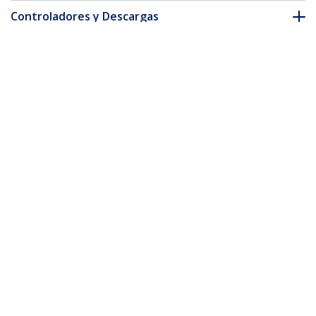
Controladores y Descargas
FAQ y cumplimiento
Accesorios
* La apariencia y las especificaciones del producto están sujetas
a cambios sin previo aviso.
También podría interesarle