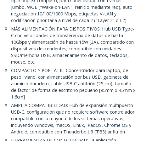
RJ45 dúplex completo, para conectividad con tramas
jumbo, WOL ("Wake-on-LAN", reinicio mediante red), auto
negociación 10/100/1000 Mbps, etiquetas V-LAN y
codificación prioritaria a nivel de capa 2 ("Layer 2" o L2)
MÁS ALIMENTACIÓN PARA DISPOSITIVOS: Hub USB Type-
C con velocidades de transferencia de datos de hasta
10Gbps y alimentación de hasta 15W (3A), compartido con
dispositivos descendentes; compatible con unidades
SSD/memoria USB, almacenamiento de datos, teclados,
mouse, etc.
COMPACTO Y PORTÁTIL: Concentrador para laptop, de
peso liviano, con alimentación por bus USB, gabinete de
aluminio duradero, cable USB-C anfitrión (25 cm), tamaño
de factor de forma de escritorio pequeño [95mm x 45mm x
1.6cm]
AMPLIA COMPATIBILIDAD: Hub de expansión multipuerto
USB-C, configuración que no requiere software controlador,
compatible con la mayoría de los sistemas operativos,
incluyendo Windows, macOS, Linux, iPadOS, Chrome OS y
Android; compatible con Thunderbolt 3 (TB3) anfitrión
HERRAMIENTAS DE CONECTIVIDAD: La aplicación