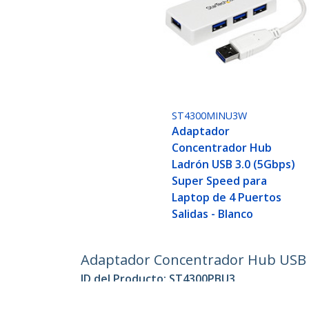
ST4300MINU3W
Adaptador
Concentrador Hub
Ladrón USB 3.0 (5Gbps)
Super Speed para
Laptop de 4 Puertos
Salidas - Blanco
Adaptador Concentrador Hub USB 3.
ID del Producto:
ST4300PBU3
Hágase Socio
StarT