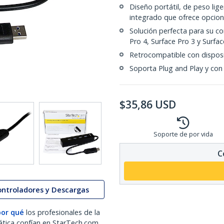
Diseño portátil, de peso lig
integrado que ofrece opcione
Solución perfecta para su c
Pro 4, Surface Pro 3 y Surfa
Retrocompatible con disposit
Soporta Plug and Play y co
$
35,86
USD
Soporte de por vida
C
ontroladores y Descargas
por qué
los profesionales de la
ática confían en StarTech.com