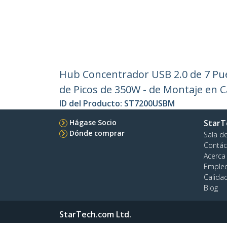
Hub Concentrador USB 2.0 de 7 Pue
de Picos de 350W - de Montaje en Ca
ID del Producto:
ST7200USBM
Hágase Socio
StarT
Dónde comprar
Sala d
Contác
Acerca
Emple
Calida
Blog
StarTech.com Ltd.
4490 South Hamilton Rd
Teléfo