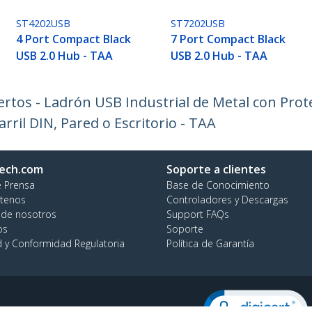
ST4202USB
ST7202USB
4 Port Compact Black
7 Port Compact Black
USB 2.0 Hub - TAA
USB 2.0 Hub - TAA
rtos - Ladrón USB Industrial de Metal con Prot
rril DIN, Pared o Escritorio - TAA
ech.com
Soporte a clientes
e Prensa
Base de Conocimiento
tenos
Controladores y Descargas
 de nosotros
Support FAQs
os
Soporte
d y Conformidad Regulatoria
Política de Garantía
no:
+57 1 291 1476