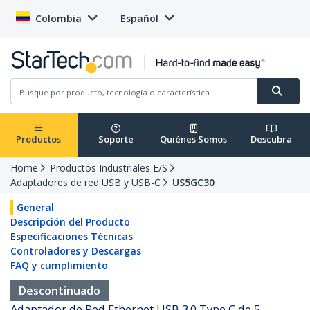
Colombia
Español
Productos
Soporte
Quiénes Somos
Descubra
Home
Productos Industriales E/S
Adaptadores de red USB y USB-C
US5GC30
General
Descripción del Producto
Especificaciones Técnicas
Controladores y Descargas
FAQ y cumplimiento
Descontinuado
Adaptador de Red Ethernet USB 3.0 Type C de 5