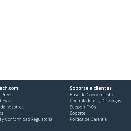
ech.com
Soporte a clientes
e Prensa
Base de Conocimiento
tenos
Controladores y Descargas
 de nosotros
Support FAQs
os
Soporte
d y Conformidad Regulatoria
Política de Garantía