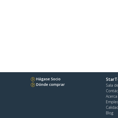
Hágase Socio
StarT
Dónde comprar
Sala d
Contác
Acerca
Emple
Calida
Blog