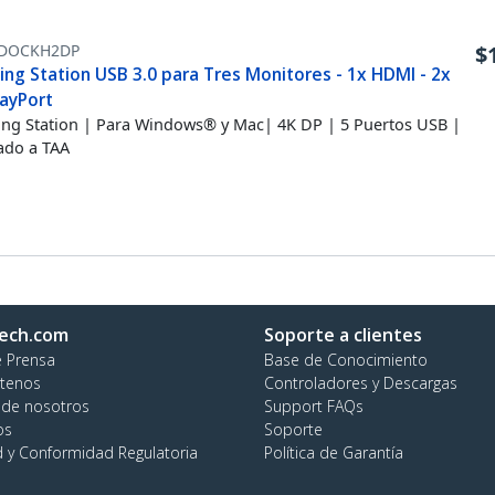
DOCKH2DP
$
ng Station USB 3.0 para Tres Monitores - 1x HDMI - 2x
layPort
ng Station | Para Windows® y Mac| 4K DP | 5 Puertos USB |
ado a TAA
ech.com
Soporte a clientes
e Prensa
Base de Conocimiento
tenos
Controladores y Descargas
 de nosotros
Support FAQs
os
Soporte
d y Conformidad Regulatoria
Política de Garantía