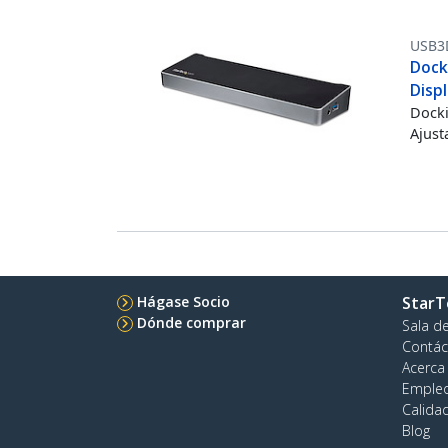
USB3
Docki
Disp
Docki
Ajust
Hágase Socio
StarT
Dónde comprar
Sala d
Contác
Acerca
Emple
Calida
Blog