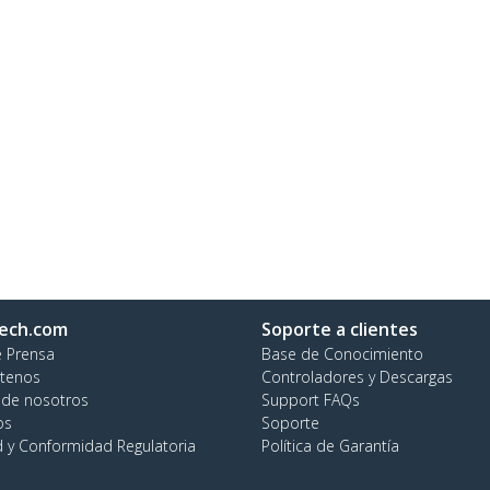
ech.com
Soporte a clientes
e Prensa
Base de Conocimiento
tenos
Controladores y Descargas
 de nosotros
Support FAQs
os
Soporte
d y Conformidad Regulatoria
Política de Garantía