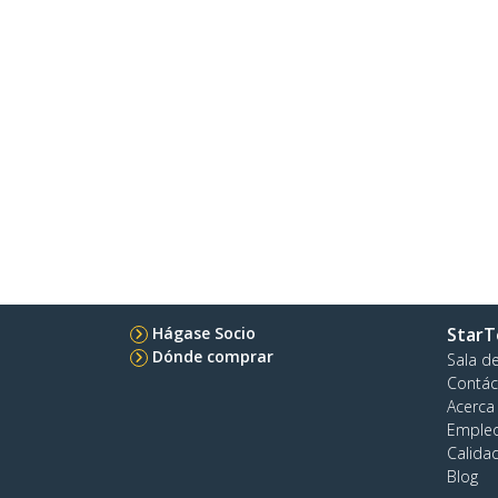
Hágase Socio
StarT
Dónde comprar
Sala d
Contác
Acerca
Emple
Calida
Blog