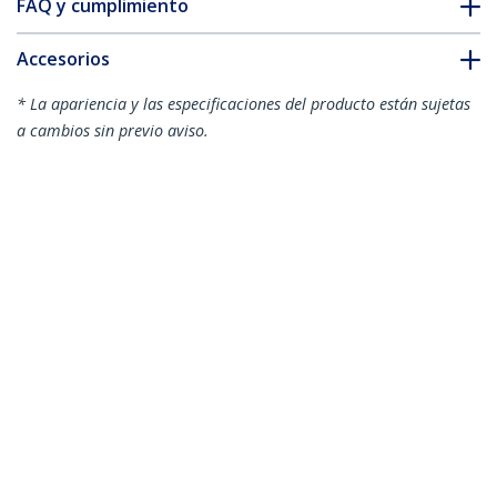
FAQ y cumplimiento
Accesorios
* La apariencia y las especificaciones del producto están sujetas
a cambios sin previo aviso.
También podría interesarle
CDP2DPW
Adaptador USB C a
CDP2HD