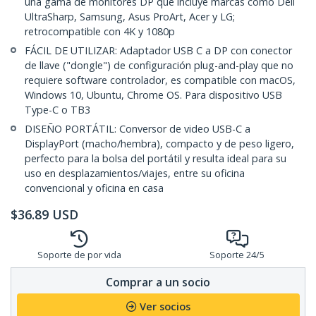
una gama de monitores DP que incluye marcas como Dell
UltraSharp, Samsung, Asus ProArt, Acer y LG;
retrocompatible con 4K y 1080p
FÁCIL DE UTILIZAR: Adaptador USB C a DP con conector
de llave ("dongle") de configuración plug-and-play que no
requiere software controlador, es compatible con macOS,
Windows 10, Ubuntu, Chrome OS. Para dispositivo USB
Type-C o TB3
DISEÑO PORTÁTIL: Conversor de video USB-C a
DisplayPort (macho/hembra), compacto y de peso ligero,
perfecto para la bolsa del portátil y resulta ideal para su
uso en desplazamientos/viajes, entre su oficina
convencional y oficina en casa
$
36.89
USD
Soporte de por vida
Soporte 24/5
Comprar a un socio
Ver socios