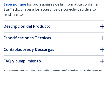
Sepa por qué
los profesionales de la informática confían en
StarTech.com para los accesorios de conectividad de alto
rendimiento.
Descripción del Producto
Especificaciones Técnicas
Controladores y Descargas
FAQ y cumplimiento
* La apariencia y las especificaciones del producto están sujetas
a cambios sin previo aviso.
Adaptador USB-C a VGA
ID del Producto:
CDP2VGA
Hágase Socio