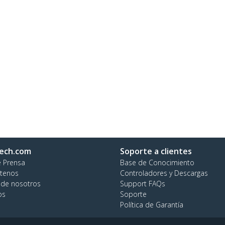
ech.com
Soporte a clientes
e Prensa
Base de Conocimiento
tenos
Controladores y Descargas
 de nosotros
Support FAQs
os
Soporte
Política de Garantía