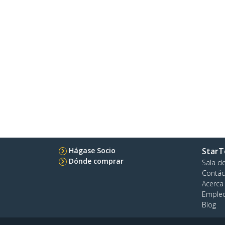
Hágase Socio
StarT
Dónde comprar
Sala d
Contác
Acerca
Emple
Blog