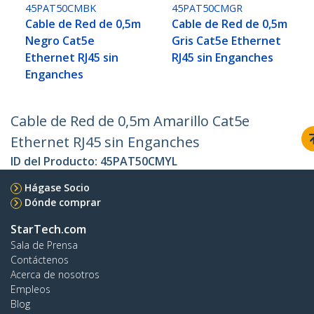
45PAT50CMBK
45PAT50CMGR
Cable de Red de 0,5m
Cable de Red de 0,5m
Negro Cat5e
Gris Cat5e Ethernet
Ethernet RJ45 sin
RJ45 sin Enganches
Enganches
Cable de Red de 0,5m Amarillo Cat5e
Ethernet RJ45 sin Enganches
ID del Producto:
45PAT50CMYL
Hágase Socio
Dónde comprar
StarTech.com
Sala de Prensa
Contáctenos
Acerca de nosotros
Empleos
Blog