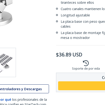
tiranteces sobre ellos
Cuatro canales mantienen lo
Longitud ajustable
La placa base con peso qued
cables
La placa base de montaje fij
mesa o mostrador
$
36.89
USD
Soporte de por vida
C
ontroladores y Descargas
por qué
los profesionales de la
ática confían en StarTech.com