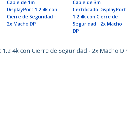
Cable de 1m
Cable de 3m
DisplayPort 1.2 4k con
Certificado DisplayPort
Cierre de Seguridad -
1.2 4k con Cierre de
2x Macho DP
Seguridad - 2x Macho
DP
t 1.2 4k con Cierre de Seguridad - 2x Macho DP
ech.com
Soporte a clientes
e Prensa
Base de Conocimiento
tenos
Controladores y Descargas
 de nosotros
Support FAQs
os
Soporte
Política de Garantía
ratuita:
51 0 800 52148