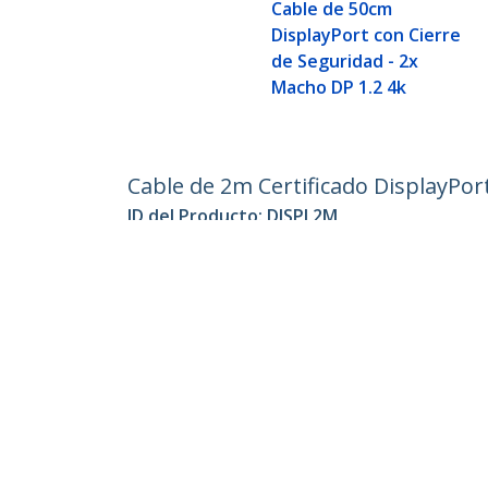
Cable de 50cm
DisplayPort con Cierre
de Seguridad - 2x
Macho DP 1.2 4k
Cable de 2m Certificado DisplayPor
ID del Producto:
DISPL2M
Hágase Socio
StarT
Dónde comprar
Sala d
Contác
Acerca
Emple
Blog
StarTech.com Ltd.
4490 South Hamilton Rd
Línea G
Groveport, Ohio 43125 U.S.A.