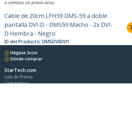
a cambios sin previo aviso.
Cable de 20cm LFH59 DMS-59 a doble
pantalla DVI-D - DMS59 Macho - 2x DVI-
D Hembra - Negro
ID del Producto:
DMSDVIDVI1
Hágase Socio
Dónde comprar
StarTech.com
Sala de Prensa
Contáctenos
Acerca de nosotros
Empleos
Blog
Soporte a clientes
Base de Conocimiento
Controladores y Descargas
Support FAQs