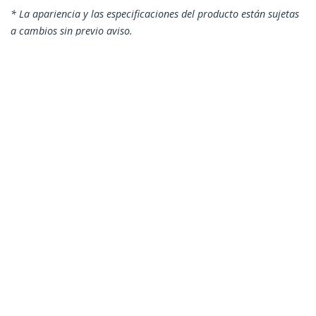
* La apariencia y las especificaciones del producto están sujetas
a cambios sin previo aviso.
También podría interesarle
MU3MMS
Cable Delgado de
MUHSMF1M
91cm de Audio
Cable de 1m de
Estéreo Conector
Extensión de
Mini Jack 3,5mm -
Audífonos con
Macho a Macho
Micrófono Mini-Jack
3,5mm 4 pines Macho
a Hembra