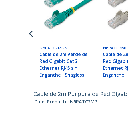
N6PATC2MGN
N6PATC2MG
Cable de 2m Verde de
Cable de 2
Red Gigabit Cat6
Red Gigabi
Ethernet RJ45 sin
Ethernet RJ
Enganche - Snagless
Enganche -
Cable de 2m Púrpura de Red Gigabi
ID del Producto:
N6PATC2MPL
Hágase Socio
StarT
Dónde comprar
Sala d
Contác