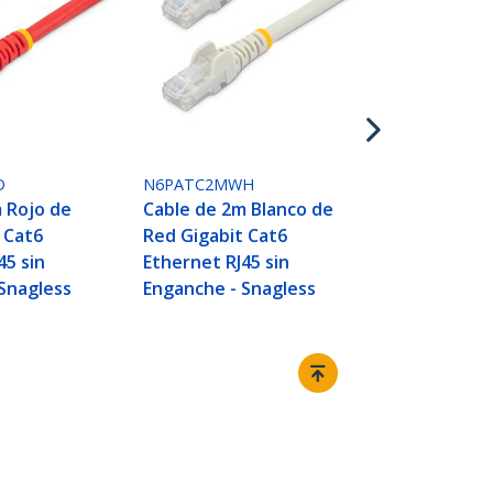
N6PATC2MYL
Cable de 2m
de Red Giga
Ethernet RJ4
Enganche - 
D
N6PATC2MWH
 Rojo de
Cable de 2m Blanco de
 Cat6
Red Gigabit Cat6
45 sin
Ethernet RJ45 sin
Snagless
Enganche - Snagless
Conectar