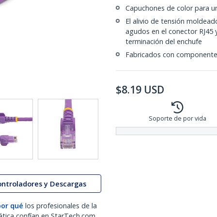
Capuchones de color para un
El alivio de tensión moldea
agudos en el conector RJ45 
terminación del enchufe
Fabricados con componente
$
8.19
USD
Soporte de por vida
ontroladores y Descargas
por qué
los profesionales de la
ática confían en StarTech.com