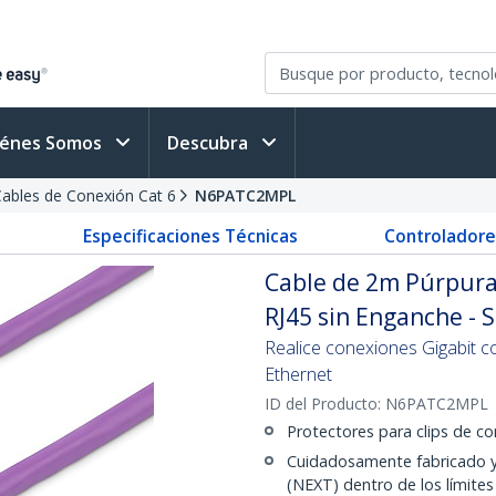
iénes Somos
Descubra
ables de Conexión Cat 6
N6PATC2MPL
Especificaciones Técnicas
Controladore
Cable de 2m Púrpura
RJ45 sin Enganche - 
Realice conexiones Gigabit c
Ethernet
ID del Producto:
N6PATC2MPL
Protectores para clips de c
Cuidadosamente fabricado y
(NEXT) dentro de los límite