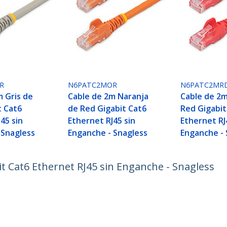
R
N6PATC2MOR
N6PATC2MR
m Gris de
Cable de 2m Naranja
Cable de 2m
t Cat6
de Red Gigabit Cat6
Red Gigabit
45 sin
Ethernet RJ45 sin
Ethernet RJ
 Snagless
Enganche - Snagless
Enganche - 
t Cat6 Ethernet RJ45 sin Enganche - Snagless
ech.com
Soporte a clientes
e Prensa
Base de Conocimiento
tenos
Controladores y Descargas