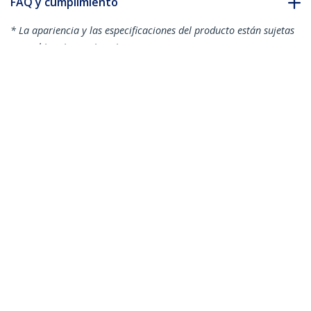
FAQ y cumplimiento
* La apariencia y las especificaciones del producto están sujetas
a cambios sin previo aviso.
También podría interesarle
N6PATC3MBK
N6PATC3MBL
Cable de Red
Cable de Red
Ethernet Snagless
Ethernet Snagless
Sin Enganches Cat 6
Sin Enganches Cat 6
Cat6 Gigabit 3m -
Cat6 Gigabit 3m -
Negro
Azul