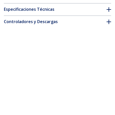
Especificaciones Técnicas
Controladores y Descargas
FAQ y cumplimiento
Accesorios
* La apariencia y las especificaciones del producto están sujetas
a cambios sin previo aviso.
También podría interesarle