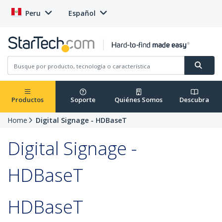
Peru
Español
Productos
Soporte
Quiénes Somos
Descubra
Home
Digital Signage - HDBaseT
Digital Signage -
HDBaseT
HDBaseT