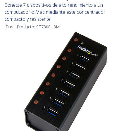
Conecte 7 dispositivos de alto rendimiento a un
computador o Mac mediante este concentrador
compacto y resistente
ID del Producto:
ST7300U3M