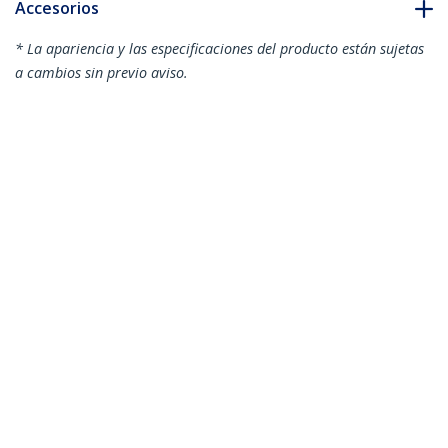
Accesorios
* La apariencia y las especificaciones del producto están sujetas
a cambios sin previo aviso.
También podría interesarle
ARMBARDUO
Soporte para Dos
Monitores
ARMDUOSS
Soporte VESA para 2
Monitores - Soporte