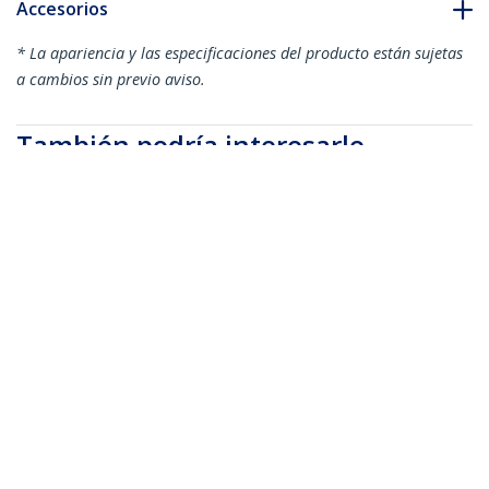
Accesorios
* La apariencia y las especificaciones del producto están sujetas
a cambios sin previo aviso.
También podría interesarle
ICUSB232C
ICUSB232PRO
Adaptador Cable de
Cable de 0,3m USB a
40cm USB-C a Serial -
Puerto Serie Serial