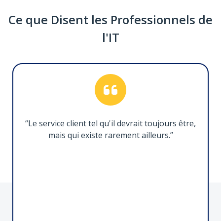
Ce que Disent les Professionnels de
Câble Thunderbolt 5 de 1m, 80Gbps, 8K60
l'IT
TBLT5MM1M240W
Faciliter la connectivité ultra performante
entre les appareils compatibles Thunderbolt 5
“Le service client tel qu'il devrait toujours être,
mais qui existe rarement ailleurs.”
Adaptateur Série à Ethernet vers 1 Port
I13-SERIAL-ETHERNET
Rationalisation de la connectivité RS-232 pour
la gestion de périphériques série sur IP