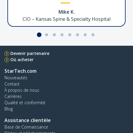
Mike K.
Support de Bureau pour Double Écrans 27"
CIO – Kansas Spine & Specialty Hospital
2MC1S-MONITOR-STAND
Devenir partenaire
Support de bureau pour deux moniteurs,
Où acheter
pouvant accueillir jusqu'à 27" avec colonne
réglable en hauteur
StarTech.com
Nouveautés
Contact
À propos de nous
Hub USB-C 4 Ports, 5Gbps, Splitter USB
Carrières
Qualité et conformité
Blog
Assistance clientèle
H5C4A-USB-HUB
Base de Connaissance
Ajoutez quatre ports USB 3.0 externes à votre