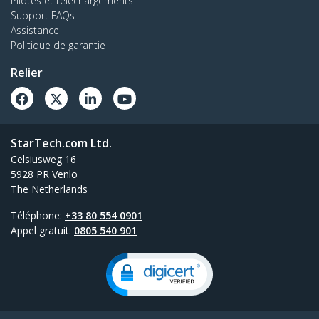
Pilotes et téléchargements
ordinateur portable ou Ultrabook&trade; grâce
Support FAQs
à un hub fin et portable
Assistance
Politique de garantie
Relier
Tous les nouveaux produits
StarTech.com Ltd.
Celsiusweg 16
5928 PR Venlo
The Netherlands
Téléphone:
+33 80 554 0901
Appel gratuit:
0805 540 901