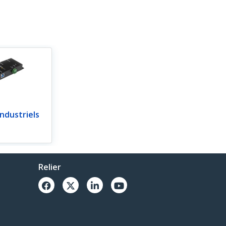
ndustriels
Relier