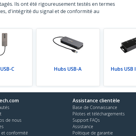
tagés. Ils ont été rigoureusement testés en termes
s, d'intégrité du signal et de conformité au
 USB-C
Hubs USB-A
Hubs USB I
ech.com
Assistance clientèle
autés
Base de Connaissance
t
Pilotes et téléchargements
os de nous
Support FAQs
es
Assistance
 et conformité
Politique de garantie