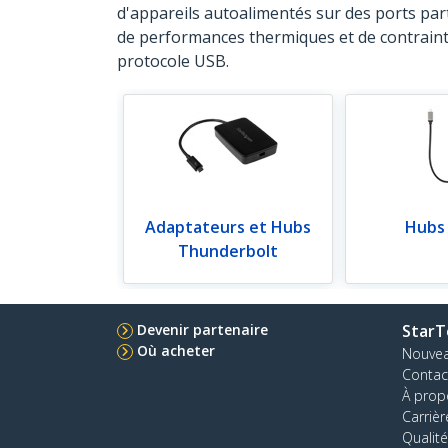
d'appareils autoalimentés sur des ports par
de performances thermiques et de contrainte
protocole USB.
Adaptateurs et Hubs
Hubs
Thunderbolt
Devenir partenaire
StarT
Où acheter
Nouve
Contac
À prop
Carrièr
Qualité